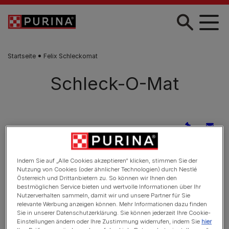
Skip to main content
Startseite
Felix Schleckomat
Schleck-O-Mat
Indem Sie auf „Alle Cookies akzeptieren“ klicken, stimmen Sie der
Nutzung von Cookies (oder ähnlicher Technologien) durch Nestlé
Österreich und Drittanbietern zu. So können wir Ihnen den
bestmöglichen Service bieten und wertvolle Informationen über Ihr
Nutzerverhalten sammeln, damit wir und unsere Partner für Sie
relevante Werbung anzeigen können. Mehr Informationen dazu finden
Sie in unserer Datenschutzerklärung. Sie können jederzeit Ihre Cookie-
Einstellungen ändern oder Ihre Zustimmung widerrufen, indem Sie
hier