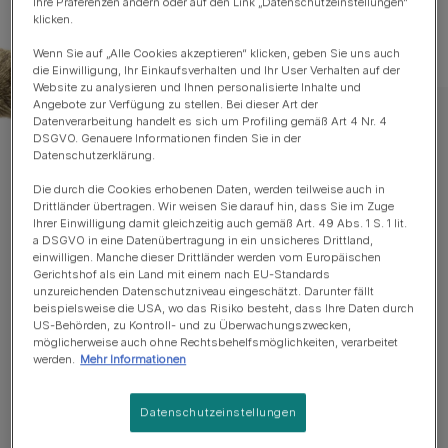
Ihre Präferenzen ändern oder auf den Link „Datenschutzeinstellungen“
klicken.
Wenn Sie auf „Alle Cookies akzeptieren“ klicken, geben Sie uns auch
die Einwilligung, Ihr Einkaufsverhalten und Ihr User Verhalten auf der
Website zu analysieren und Ihnen personalisierte Inhalte und
Angebote zur Verfügung zu stellen. Bei dieser Art der
Datenverarbeitung handelt es sich um Profiling gemäß Art 4 Nr. 4
DSGVO. Genauere Informationen finden Sie in der
Datenschutzerklärung.
PURINA Newsletter
Die durch die Cookies erhobenen Daten, werden teilweise auch in
Auf die Tatzen, fertig,
Drittländer übertragen. Wir weisen Sie darauf hin, dass Sie im Zuge
Ihrer Einwilligung damit gleichzeitig auch gemäß Art. 49 Abs. 1 S. 1 lit.
Newsletter abonnieren!
a DSGVO in eine Datenübertragung in ein unsicheres Drittland,
einwilligen. Manche dieser Drittländer werden vom Europäischen
Gerichtshof als ein Land mit einem nach EU-Standards
Du und deine Katze, ihr seid zusammen einfach
unzureichenden Datenschutzniveau eingeschätzt. Darunter fällt
glücklicher. Mit unserem Newsletter wollen wir dafür
beispielsweise die USA, wo das Risiko besteht, dass Ihre Daten durch
US-Behörden, zu Kontroll- und zu Überwachungszwecken,
sorgen, dass es euch noch besser geht.
Sicher dir jetzt
möglicherweise auch ohne Rechtsbehelfsmöglichkeiten, verarbeitet
tierische Highlights wie tolle Gewinnspiele, Aktionen und
werden.
Mehr Informationen
die wertvollen Ratschläge unserer Experten.
Jetzt
abonnieren!
Datenschutzeinstellungen